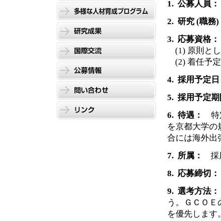
1. 公募人員
2. 研究 (職務
3. 応募資格：
(1) 原則と
(2) 着任
4. 採用予定
5. 採用予定
6. 待遇：
特定
を京都大学の
合には海外出
7. 所属：
採用
8. 応募締切：
9. 選考方法：
う。ＧＣＯＥ
を優先します