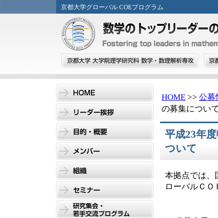
京都大学グローバル COEプログラム
HOME
>>
公募
の募集につい
平成23年
ついて
本拠点では、
ローバルＣＯ